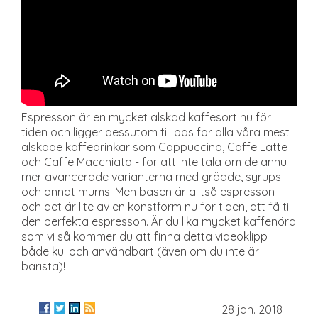
Espresson är en mycket älskad kaffesort nu för
tiden och ligger dessutom till bas för alla våra mest
älskade kaffedrinkar som Cappuccino, Caffe Latte
och Caffe Macchiato - för att inte tala om de ännu
mer avancerade varianterna med grädde, syrups
och annat mums. Men basen är alltså espresson
och det är lite av en konstform nu för tiden, att få till
den perfekta espresson. Är du lika mycket kaffenörd
som vi så kommer du att finna detta videoklipp
både kul och användbart (även om du inte är
barista)!
28 jan. 2018