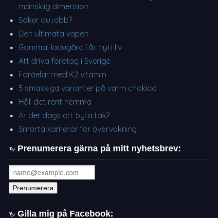
mänsklig dimension
Söker du jobb?
Den ultimata vapen
Gammal ladugård får nytt liv
Att driva företag i Sverige
Fördelar med K2 vitamin
5 smaskiga varianter på varm choklad
Håll det rent hemma
Är det dags att byta tak?
Smarta kameror för övervakning
Prenumerera gärna på mitt nyhetsbrev:
Gilla mig på Facebook: