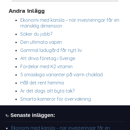
Andra inlägg
Ekonomi med känsla – när investeringar får en
mänsklig dimension
Söker du jobb?
Den ultimata vapen
Gammal ladugård får nytt liv
Att driva företag i Sverige
Fördelar med K2 vitamin
5 smaskiga varianter på varm choklad
Håll det rent hemma
Är det dags att byta tak?
Smarta kameror för övervakning
Senaste inläggen:
Ekonomi med känsla – när investeringar får en