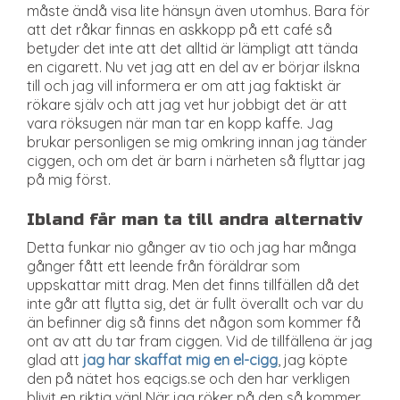
måste ändå visa lite hänsyn även utomhus. Bara för
att det råkar finnas en askkopp på ett café så
betyder det inte att det alltid är lämpligt att tända
en cigarett. Nu vet jag att en del av er börjar ilskna
till och jag vill informera er om att jag faktiskt är
rökare själv och att jag vet hur jobbigt det är att
vara röksugen när man tar en kopp kaffe. Jag
brukar personligen se mig omkring innan jag tänder
ciggen, och om det är barn i närheten så flyttar jag
på mig först.
Ibland får man ta till andra alternativ
Detta funkar nio gånger av tio och jag har många
gånger fått ett leende från föräldrar som
uppskattar mitt drag. Men det finns tillfällen då det
inte går att flytta sig, det är fullt överallt och var du
än befinner dig så finns det någon som kommer få
ont av att du tar fram ciggen. Vid de tillfällena är jag
glad att
jag har skaffat mig en el-cigg
, jag köpte
den på nätet hos eqcigs.se och den har verkligen
blivit en riktig vän! När jag röker på den så kommer