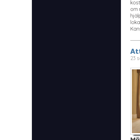
kost
om m
hjäl
loka
Kans
At
23 s
Möb