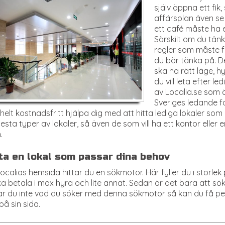
själv öppna ett fik,
affärsplan även se ti
ett café måste ha e
Särskilt om du tänk
regler som måste fö
du bör tänka på. De
ska ha rätt läge, h
du vill leta efter l
av Localia.se som
Sveriges ledande f
helt kostnadsfritt hjälpa dig med att hitta lediga lokaler so
lesta typer av lokaler, så även de som vill ha ett kontor eller e
.
ta en lokal som passar dina behov
ocalias hemsida hittar du en sökmotor. Här fyller du i storlek
a betala i max hyra och lite annat. Sedan är det bara att söka
ar du inte vad du söker med denna sökmotor så kan du få pers
på sin sida.