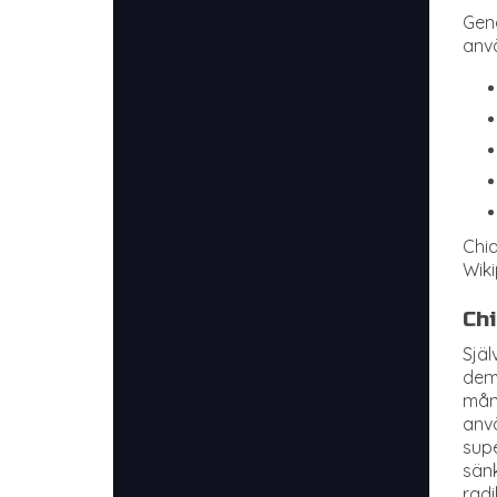
Geno
anvä
Chia
Wiki
Chi
Själ
dem.
mång
anvä
supe
sänk
radi