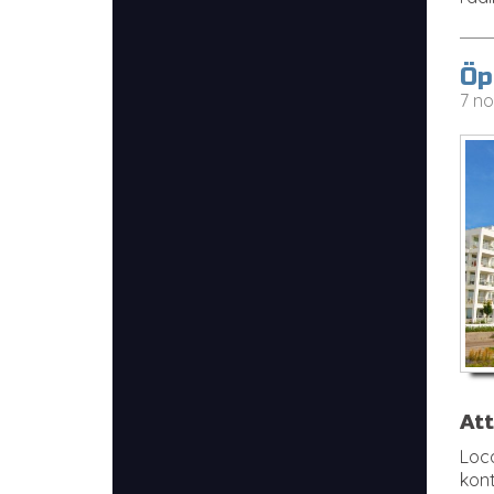
Öp
7 no
Att
Loca
kont