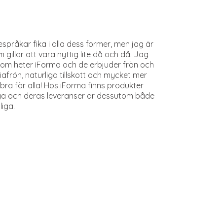
espråkar fika i alla dess former, men jag är
gillar att vara nyttig lite då och då. Jag
, som heter iForma och de erbjuder frön och
iafrön, naturliga tillskott och mycket mer
bra för alla! Hos iForma finns produkter
iga och deras leveranser är dessutom både
liga.