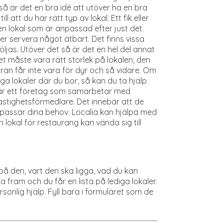
 så är det en bra idé att utöver ha en bra
ll att du har rätt typ av lokal. Ett fik eller
n lokal som är anpassad efter just det.
er servera något ätbart. Det finns vissa
ljas. Utöver det så är det en hel del annat
t måste vara rätt storlek på lokalen, den
yran får inte vara för dyr och så vidare. Om
ediga lokaler där du bor, så kan du ta hjälp
 är ett företag som samarbetar med
astighetsförmedlare. Det innebär att de
m passar dina behov. Localia kan hjälpa med
n lokal för restaurang kan vända sig till
 på den, vart den ska ligga, vad du kan
 fram och du får en lista på lediga lokaler.
onlig hjälp. Fyll bara i formuläret som de