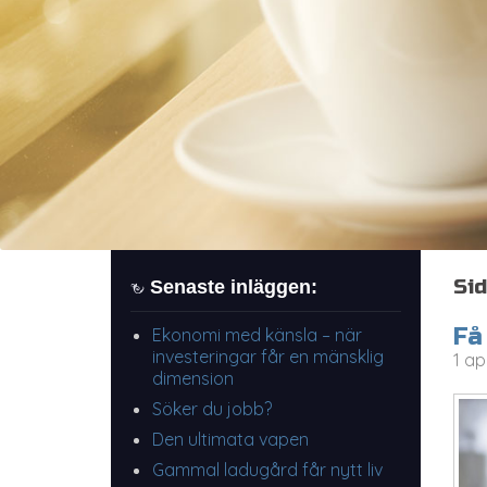
Sid
Senaste inläggen:
Få
Ekonomi med känsla – när
investeringar får en mänsklig
1 ap
dimension
Söker du jobb?
Den ultimata vapen
Gammal ladugård får nytt liv