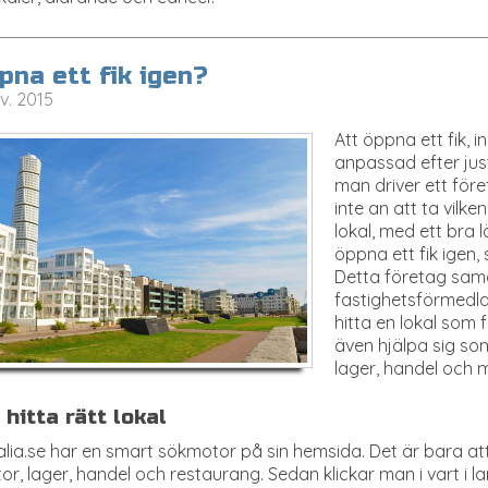
pna ett fik igen?
v. 2015
Att öppna ett fik, 
anpassad efter just
man driver ett för
inte an att ta vilke
lokal, med ett bra 
öppna ett fik igen,
Detta företag sam
fastighetsförmedlar
hitta en lokal som f
även hjälpa sig som
lager, handel och 
 hitta rätt lokal
lia.se har en smart sökmotor på sin hemsida. Det är bara att
or, lager, handel och restaurang. Sedan klickar man i vart i 