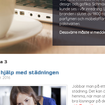
design och gofika. Schmäck
kunde ses i vår inredning
branden i slutet av 1800-t
parfymeri och möbelaffär i
pälstvätteri.
Dessvärre måste vi medde
a 3
 hjälp med städningen
r. 2016
Jobbar man på ett 
städning. Det kan 
hemma, när man stä
bra lösningar på de