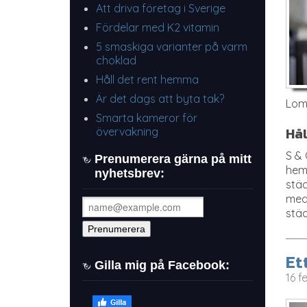
Att driva företag i Sverige
Fördelar med K2 vitamin
5 smaskiga varianter på varm
choklad
Håll det rent hemma
Är det dags att byta tak?
Lomm
Smarta kameror för
övervakning
Hå
S &
Prenumerera gärna på mitt
hems
nyhetsbrev:
städ
med 
städ
Et
Gilla mig på Facebook:
16 f