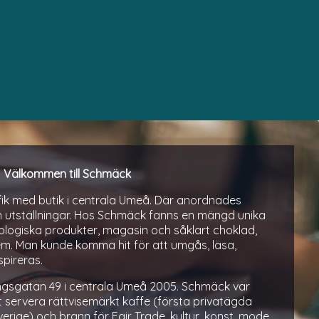
Välkommen till Schmäck
ik med butik i centrala Umeå. Där anordnades
h utställningar. Hos Schmäck fanns en mängd unika
logiska produkter, magasin och såklart choklad,
em. Man kunde komma hit för att umgås, läsa,
spireras.
sgatan 49 i centrala Umeå 2005. Schmäck var
t servera rättvisemärkt kaffe (första privatägda
Sverige) och brann för Fair Trade, kultur, konst, mode,