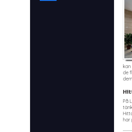
kan 
de f
dem
Hit
På L
tänk
Hitt
har 