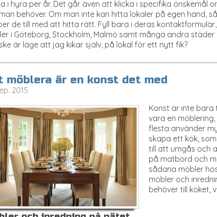
a i hyra per år. Det går även att klicka i specifika önskemå
an behöver. Om man inte kan hitta lokaler på egen hand, så 
per de till med att hitta rätt. Fyll bara i deras kontaktformulär, 
ler i Göteborg, Stockholm, Malmö samt många andra städer i
ke är läge att jag kikar själv, på lokal för ett nytt fik?
t möblera är en konst det med
ep. 2015
Konst är inte bara
vara en möblering, e
flesta använder myc
skapa ett kök, som
till att umgås och at
på matbord och mat
sådana möbler ho
möbler och inredn
behöver till köket
ler och inredning på nätet