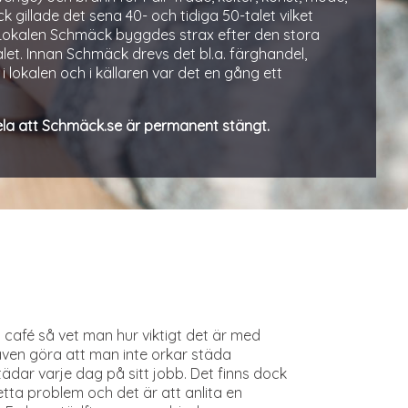
 gillade det sena 40- och tidiga 50-talet vilket
. Lokalen Schmäck byggdes strax efter den stora
alet. Innan Schmäck drevs det bl.a. färghandel,
 lokalen och i källaren var det en gång ett
la att Schmäck.se är permanent stängt.
café så vet man hur viktigt det är med
även göra att man inte orkar städa
dar varje dag på sitt jobb. Det finns dock
tta problem och det är att anlita en