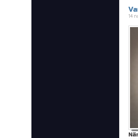
Va
14 n
När