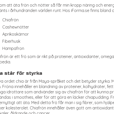
m att äta frön och nötter så får min kropp näring och energi
nts i århundranden världen runt. Hos iForma.se finns bland 
Chiafrön
Cashewnötter
Aprikoskärnor
Fiberhusk
Hampafron
frön är ett frö som är rikt på proteiner, antioxidanter, omeg
pedia.
a står för styrka
va ordet chia är från Maya-språket och det betyder styrka.
 Fröna innehåller en blandning av proteiner, kolhydrater, fett 
a idrottare som andvänder sig av chiafrön för att kunna pr
ndas i smoothies, eller för att göra en läcker chiapudding. 
rnyttigt att äta. Med detta frö får man i sig fibrer, som hjä
er kolesterolet. Chiafrön innehåller även gott om antioxidan
kaler, åldrande och cancer.