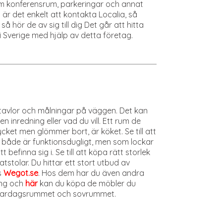
l om konferensrum, parkeringar och annat
är det enkelt att kontakta Localia, så
så hör de av sig till dig Det går att hitta
 Sverige med hjälp av detta företag.
 tavlor och målningar på väggen. Det kan
n inredning eller vad du vill. Ett rum de
ket men glömmer bort, är köket. Se till att
 både är funktionsdugligt, men som lockar
t befinna sig i. Se till att köpa rätt storlek
stolar. Du hittar ett stort utbud av
s
Wegot.se
. Hos dem har du även andra
ing och
här
kan du köpa de möbler du
, vardagsrummet och sovrummet.