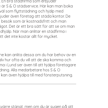
. En bra städfirma som erbjuder
e är S & O städservice. Här kan man boka
väl som flyttstädning och hjälp med
juder även företag att städa kontor. De
a besök som är kostnadsfritt och man
 något. Det är ett bra sätt för att se om man
ädhjälp. När man anlitar en städfirma i
det inte kostar allt för mycket.
åne kan anlita dessa om du har behov av en
v hur ofta du vill att de ska komma och
 i Lund ser även till att hjälpa företagare
ädning. Alla medarbetare hos S & O
kan även hjälpa till med fönsterputsning.
värre stängt, men om du är sugen på att