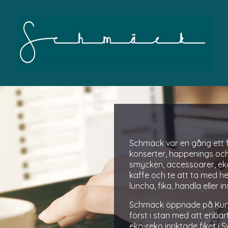
Schmäck var en gång ett f
konserter, happenings oc
smycken, accessoarer, eko
kaffe och te att ta med h
luncha, fika, handla eller in
Schmäck öppnade på Kung
först i stan med att enbar
eko-reko inriktade fiket i 