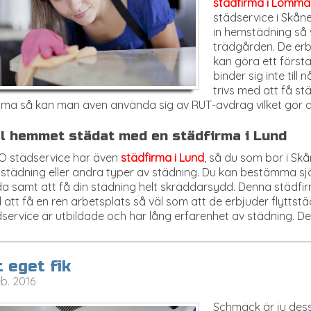
städfirma i Lomma
städservice i Skån
in hemstädning så 
trädgården. De erb
kan göra ett först
binder sig inte till
trivs med att få st
a så kan man även använda sig av RUT-avdrag vilket gör att 
ll hemmet städat med en städfirma i Lund
 O städservice har även
städfirma i Lund
, så du som bor i Sk
tädning eller andra typer av städning. Du kan bestämma själ
a samt att få din städning helt skräddarsydd. Denna städfirma
att få en ren arbetsplats så väl som att de erbjuder flyttst
service är utbildade och har lång erfarenhet av städning. De 
t eget fik
eb. 2016
Schmäck är ju dess